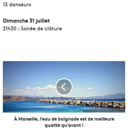
13 danseurs
Dimanche 31 juillet
21h30 : Soirée de clôture
À
M
a
r
s
e
i
l
l
e
À Marseille, l’eau de baignade est de meilleure
,
qualité qu’avant !