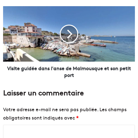
l
’
V
e
i
a
s
u
i
d
t
e
e
b
g
a
u
i
i
g
d
Visite guidée dans l'anse de Malmousque et son petit
n
é
port
a
e
d
d
Laisser un commentaire
e
a
e
n
s
s
Votre adresse e-mail ne sera pas publiée.
Les champs
t
l
obligatoires sont indiqués avec
*
d
'
e
a
C
m
n