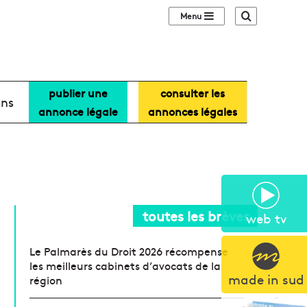
Sidebar (barre lat
Recherche
publier une
consulter les
ans
annonce légale
annonces légales
toutes les brèves
web tv
Le Palmarès du Droit 2026 récompense
les meilleurs cabinets d’avocats de la
made in sud
région