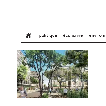
élément de menu
politique
économie
environ