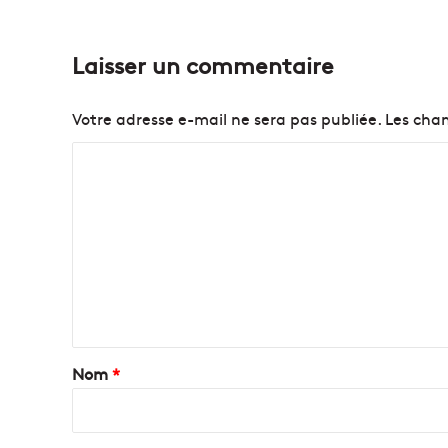
Laisser un commentaire
Votre adresse e-mail ne sera pas publiée.
Les cham
C
o
m
m
e
n
t
a
Nom
*
i
r