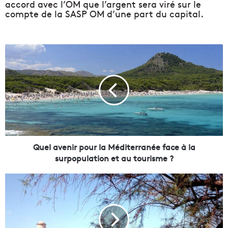
accord avec l’OM que l’argent sera viré sur le
compte de la SASP OM d’une part du capital.
Q
u
e
l
a
v
e
n
i
r
Quel avenir pour la Méditerranée face à la
p
surpopulation et au tourisme ?
o
u
D
r
e
l
n
a
o
M
u