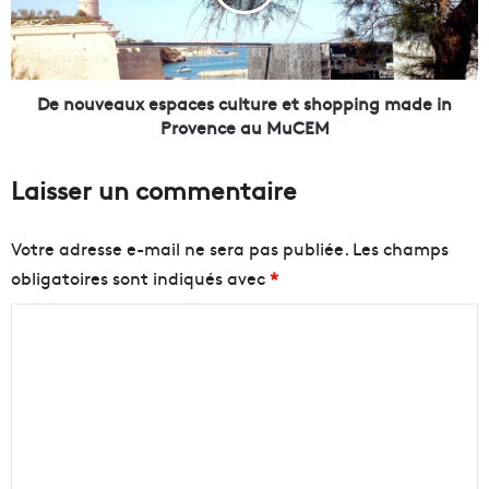
é
v
d
e
i
a
t
u
e
x
De nouveaux espaces culture et shopping made in
r
e
Provence au MuCEM
r
s
a
p
Laisser un commentaire
n
a
é
c
e
e
Votre adresse e-mail ne sera pas publiée.
Les champs
f
s
obligatoires sont indiqués avec
*
a
c
c
u
C
e
l
à
t
o
l
u
m
a
r
m
s
e
u
e
e
r
t
n
p