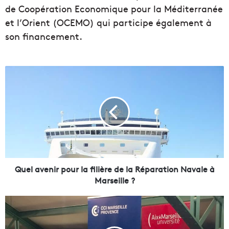
de Coopération Economique pour la Méditerranée
et l’Orient (OCEMO) qui participe également à
son financement.
Q
u
e
l
a
v
e
n
i
r
Quel avenir pour la filière de la Réparation Navale à
p
Marseille ?
o
u
L
r
’
l
A