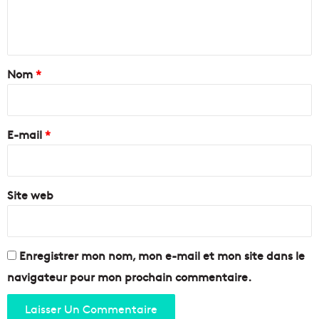
t
e
N
p
n
a
o
v
u
t
a
r
a
Nom
*
l
p
e
r
i
à
o
r
M
m
e
a
E-mail
*
o
r
u
*
s
v
e
o
i
Site web
i
l
r
l
l
e
e
?
s
Enregistrer mon nom, mon e-mail et mon site dans le
p
navigateur pour mon prochain commentaire.
o
r
t