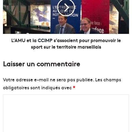
a
M
f
U
i
e
l
t
i
l
è
a
r
C
L’AMU et la CCIMP s’associent pour promouvoir le
e
C
sport sur le territoire marseillais
d
I
e
M
Laisser un commentaire
l
P
a
s
R
’
Votre adresse e-mail ne sera pas publiée.
Les champs
é
a
obligatoires sont indiqués avec
*
p
s
a
s
C
r
o
a
c
o
t
i
m
i
e
m
o
n
n