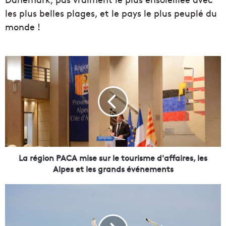
les plus belles plages, et le pays le plus peuplé du
monde !
L
a
r
é
g
i
o
n
P
A
La région PACA mise sur le tourisme d'affaires, les
C
Alpes et les grands événements
A
m
P
i
o
s
u
e
r