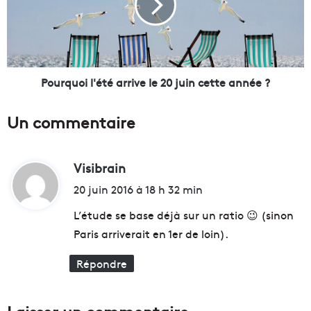
s
q
u
u
r
o
l
i
e
l
t
'
Pourquoi l'été arrive le 20 juin cette année ?
o
é
u
t
Un commentaire
r
é
i
a
s
r
m
Visibrain
d
r
e
i
i
20 juin 2016 à 18 h 32 min
d
v
t
'
e
L’étude se base déjà sur un ratio 😉 (sinon
a
l
Paris arriverait en 1er de loin).
f
e
:
f
2
Répondre
a
0
i
j
r
u