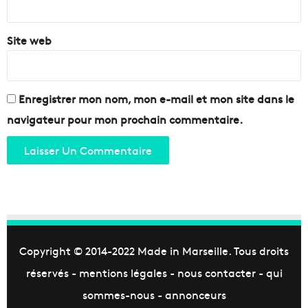
*
é
v
é
Site web
n
e
m
e
Enregistrer mon nom, mon e-mail et mon site dans le
n
navigateur pour mon prochain commentaire.
t
s
Copyright © 2014-2022
Made in Marseille
. Tous droits
réservés -
mentions légales
-
nous contacter
-
qui
sommes-nous
-
annonceurs