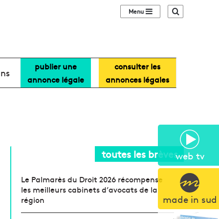
Sidebar (barre lat
Recherche
publier une
consulter les
ans
annonce légale
annonces légales
toutes les brèves
web tv
Le Palmarès du Droit 2026 récompense
les meilleurs cabinets d’avocats de la
made in sud
région