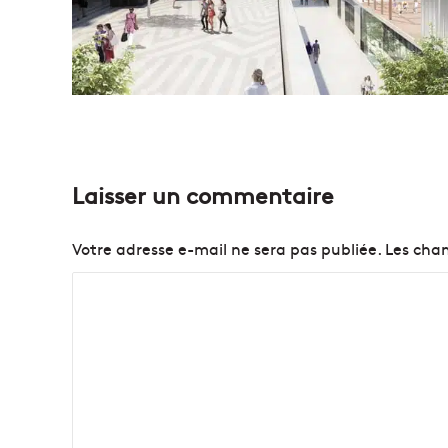
Laisser un commentaire
Votre adresse e-mail ne sera pas publiée.
Les cham
C
o
m
m
e
n