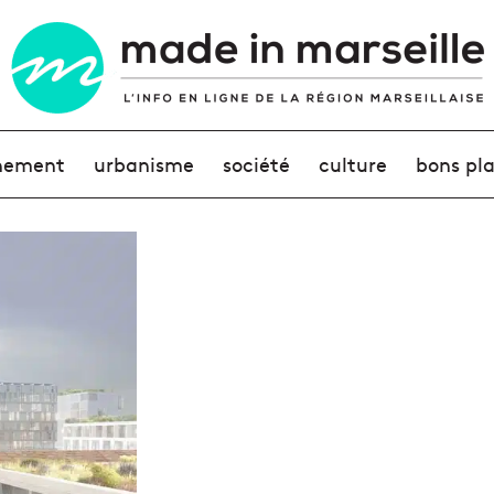
nement
urbanisme
société
culture
bons pl