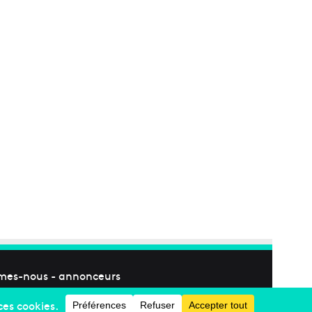
mes-nous
-
annonceurs
Facebook
X
Linkedin
YouTube
Instagram
RSS