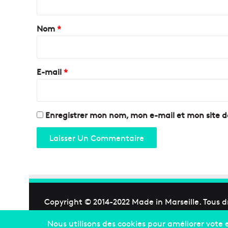
t
a
Nom
*
i
r
e
E-mail
*
*
Enregistrer mon nom, mon e-mail et mon site 
Copyright © 2014-2022
Made in Marseille
. Tous d