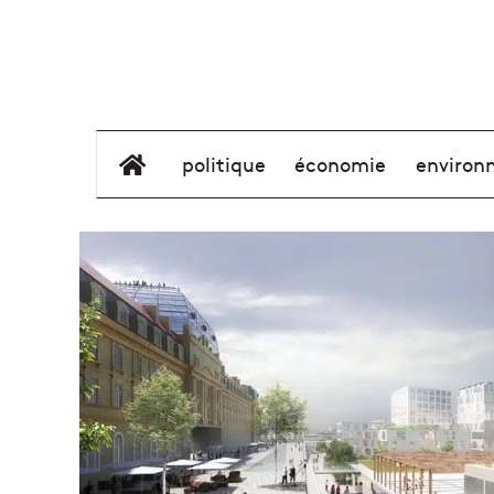
élément de menu
politique
économie
environ