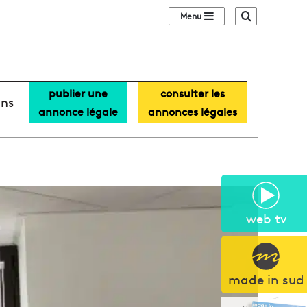
Sidebar (barre lat
Recherche
publier une
consulter les
ans
annonce légale
annonces légales
web tv
made in sud