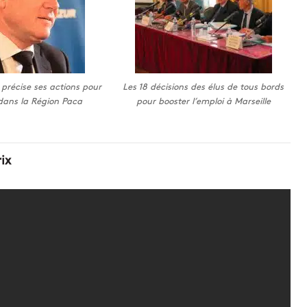
i précise ses actions pour
Les 18 décisions des élus de tous bords
dans la Région Paca
pour booster l’emploi à Marseille
ix