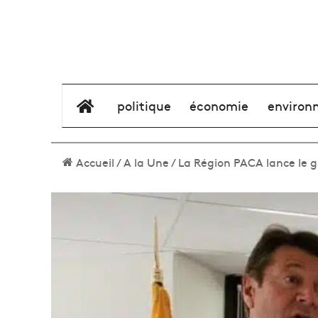
élément de menu
politique
économie
environ
Accueil
/
A la Une
/
La Région PACA lance le g