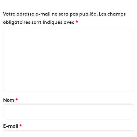
Votre adresse e-mail ne sera pas publiée.
Les champs
obligatoires sont indiqués avec
*
C
o
m
m
e
n
t
a
Nom
*
i
r
e
E-mail
*
*