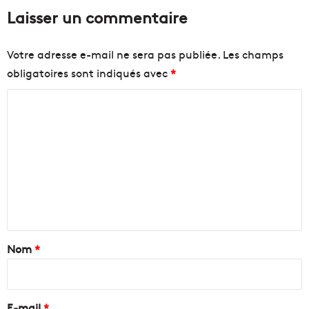
Laisser un commentaire
Votre adresse e-mail ne sera pas publiée.
Les champs
obligatoires sont indiqués avec
*
C
o
m
m
e
n
t
a
Nom
*
i
r
e
E-mail
*