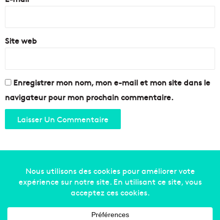
*
Site web
Enregistrer mon nom, mon e-mail et mon site dans le
navigateur pour mon prochain commentaire.
Copyright © 2014-2022
Made in Marseille
. Tous droits
réservés -
mentions légales
-
nous contacter
-
qui