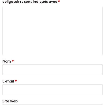
obligatoires sont indiqués avec
*
C
o
m
m
e
n
t
a
Nom
*
i
r
e
E-mail
*
*
Site web