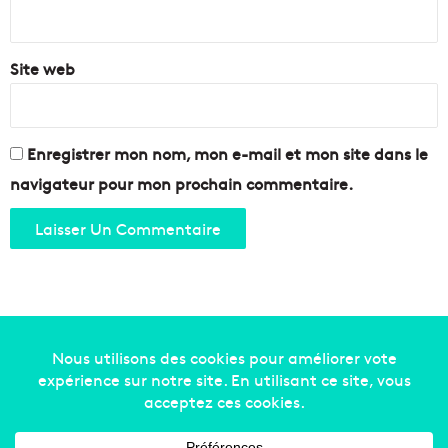
*
Site web
Enregistrer mon nom, mon e-mail et mon site dans le
navigateur pour mon prochain commentaire.
Copyright © 2014-2022
Made in Marseille
. Tous droits
réservés -
mentions légales
-
nous contacter
-
qui
sommes-nous
-
annonceurs