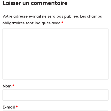
Laisser un commentaire
Votre adresse e-mail ne sera pas publiée.
Les champs
obligatoires sont indiqués avec
*
C
o
m
m
e
n
t
a
Nom
*
i
r
e
E-mail
*