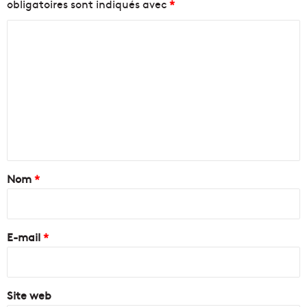
obligatoires sont indiqués avec
*
C
o
m
m
e
n
t
a
Nom
*
i
r
e
E-mail
*
*
Site web