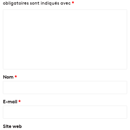
obligatoires sont indiqués avec
*
C
o
m
m
e
n
t
a
Nom
*
i
r
e
E-mail
*
*
Site web