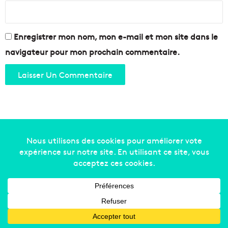
Enregistrer mon nom, mon e-mail et mon site dans le
navigateur pour mon prochain commentaire.
Copyright © 2014-2022
Made in Marseille
. Tous droits
réservés -
mentions légales
-
nous contacter
-
qui
sommes-nous
-
annonceurs
Facebook
X
Linkedin
YouTube
Instagram
RSS