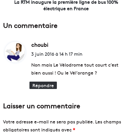
é
g
La RTM inaugure la première ligne de bus 100%
a
u
électrique en France
n
r
t
e
Un commentaire
s
l
u
a
r
p
l
choubi
d
r
e
e
i
3 juin 2016 à 14 h 17 min
V
m
t
i
i
Non mais Le Vélodrome tout court c’est
e
è
bien aussi ! Ou le Vél’orange ?
u
r
:
x
e
Répondre
P
l
o
i
r
g
Laisser un commentaire
t
n
?
e
d
Votre adresse e-mail ne sera pas publiée.
Les champs
e
obligatoires sont indiqués avec
*
b