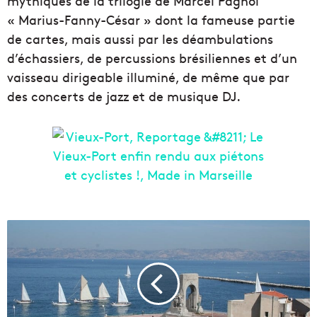
mythiques de la trilogie de Marcel Pagnol
« Marius-Fanny-César » dont la fameuse partie
de cartes, mais aussi par les déambulations
d’échassiers, de percussions brésiliennes et d’un
vaisseau dirigeable illuminé, de même que par
des concerts de jazz et de musique DJ.
S
e
l
o
g
e
r