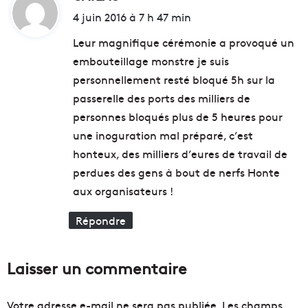
m
s
i
4 juin 2016 à 7 h 47 min
e
]
t
/
O
Leur magnifique cérémonie a provoqué un
L
ù
embouteillage monstre je suis
a
s
:
personnellement resté bloqué 5h sur la
C
o
o
r
passerelle des ports des milliers de
r
t
personnes bloqués plus de 5 heures pour
n
i
une inoguration mal préparé, c’est
i
r
c
honteux, des milliers d’eures de travail de
d
h
u
perdues des gens à bout de nerfs Honte
e
3
aux organisateurs !
a
u
Répondre
5
j
u
Laisser un commentaire
i
n
2
Votre adresse e-mail ne sera pas publiée.
Les champs