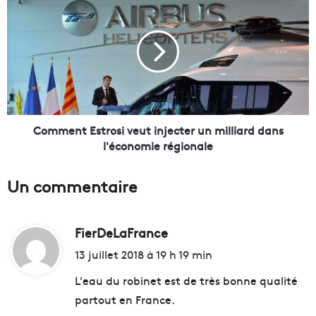
i
o
l
m
l
m
e
e
-
n
F
t
o
E
s
s
,
t
Comment Estrosi veut injecter un milliard dans
l
r
l'économie régionale
e
o
v
s
Un commentaire
i
i
e
v
r
e
p
FierDeLaFrance
d
u
o
t
i
13 juillet 2018 à 19 h 19 min
u
i
t
r
n
L’eau du robinet est de très bonne qualité
l
j
partout en France.
'
e
: