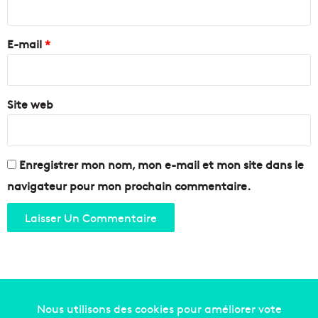
N
o
r
o
n
e
r
E-mail
*
o
d
m
*
i
e
Site web
r
é
g
i
o
Enregistrer mon nom, mon e-mail et mon site dans le
n
navigateur pour mon prochain commentaire.
a
l
e