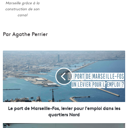
Marseille grâce à la
construction de son
canal
Par Agathe Perrier
L
e
p
o
r
t
d
e
M
a
Le port de Marseille-Fos, levier pour l'emploi dans les
r
quartiers Nord
s
e
C