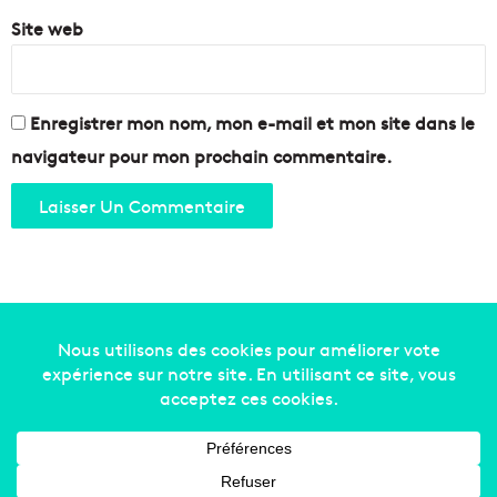
s
Site web
l
a
r
é
Enregistrer mon nom, mon e-mail et mon site dans le
g
navigateur pour mon prochain commentaire.
i
o
n
Copyright © 2014-2022
Made in Marseille
. Tous droits
réservés -
mentions légales
-
nous contacter
-
qui
sommes-nous
-
annonceurs
Facebook
X
Linkedin
YouTube
Instagram
RSS