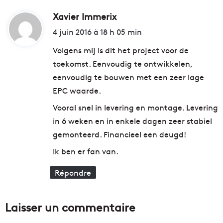
u
r
r
Xavier Immerix
d
t
e
e
i
4 juin 2016 à 18 h 05 min
n
n
t
P
a
Volgens mij is dit het project voor de
r
i
toekomst. Eenvoudig te ontwikkelen,
o
r
:
eenvoudig te bouwen met een zeer lage
v
e
e
s
EPC waarde.
n
p
Vooral snel in levering en montage. Levering
c
o
e
u
in 6 weken en in enkele dagen zeer stabiel
p
r
gemonteerd. Financieel een deugd!
o
b
u
Ik ben er fan van.
o
r
o
v
Répondre
s
a
t
l
e
o
r
Laisser un commentaire
r
l