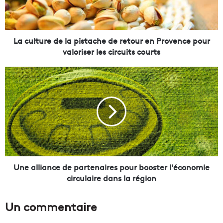
u
r
e
d
La culture de la pistache de retour en Provence pour
e
valoriser les circuits courts
l
a
U
p
n
i
e
s
a
t
l
a
l
c
i
h
a
e
n
d
c
Une alliance de partenaires pour booster l'économie
e
e
circulaire dans la région
r
d
e
e
Un commentaire
t
p
o
a