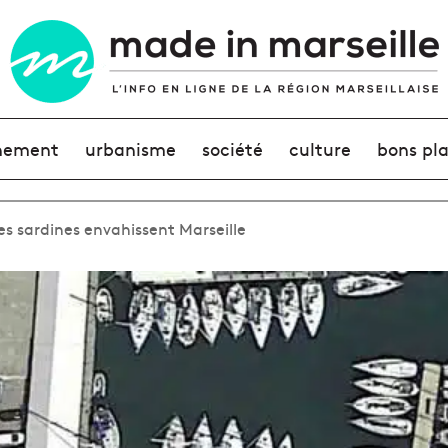
nement
urbanisme
société
culture
bons pl
es sardines envahissent Marseille