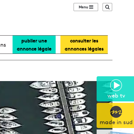
Sidebar (barre lat
Recherche
publier une
consulter les
ans
annonce légale
annonces légales
web tv
made in sud