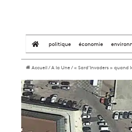
élément de menu
politique
économie
environ
Accueil
/
A la Une
/
« Sard’Invaders » quand l