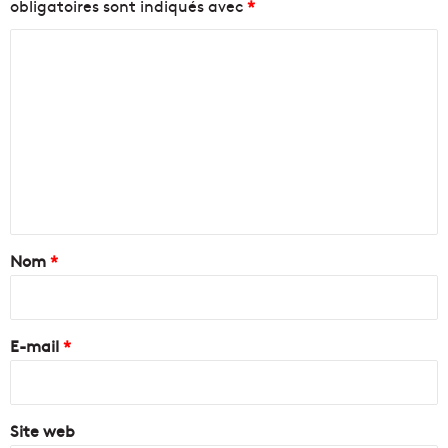
obligatoires sont indiqués avec
*
C
o
m
m
e
n
t
a
Nom
*
i
r
e
E-mail
*
*
Site web