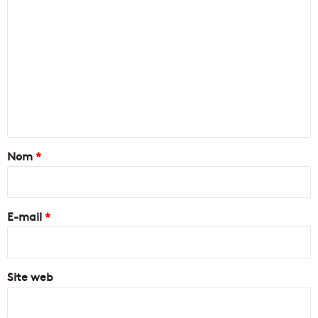
C
o
m
m
e
n
t
a
Nom
*
i
r
e
E-mail
*
*
Site web