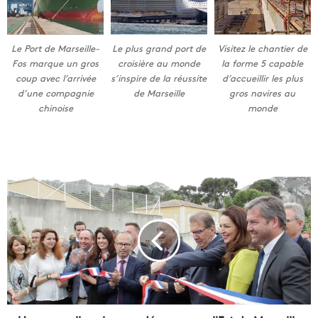
Le Port de Marseille-
Le plus grand port de
Visitez le chantier de
Fos marque un gros
croisière au monde
la forme 5 capable
coup avec l’arrivée
s’inspire de la réussite
d’accueillir les plus
d’une compagnie
de Marseille
gros navires au
chinoise
monde
U
n
e
n
o
u
v
e
l