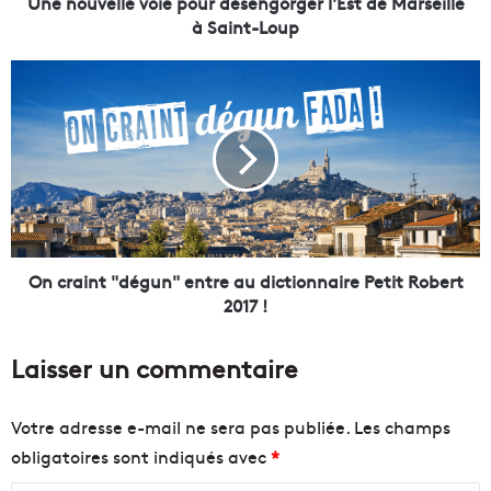
l
Une nouvelle voie pour désengorger l'Est de Marseille
e
à Saint-Loup
v
o
O
i
n
e
c
p
r
o
a
u
i
r
n
d
t
é
"
s
d
On craint "dégun" entre au dictionnaire Petit Robert
e
é
2017 !
n
g
g
u
Laisser un commentaire
o
n
r
"
g
e
Votre adresse e-mail ne sera pas publiée.
Les champs
e
n
obligatoires sont indiqués avec
*
r
t
l
r