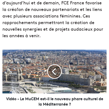
d’aujourd’hui et de demain, FCE France favorise
la créa1on de nouveaux partenariats et les liens
avec plusieurs associations féminines. Ces
rapprochements permettront la création de
nouvelles synergies et de projets audacieux pour
les années à venir.
V
i
d
é
o
-
L
e
M
u
Vidéo - Le MuCEM est-il le nouveau phare culturel de
C
la Méditerranée ?
E