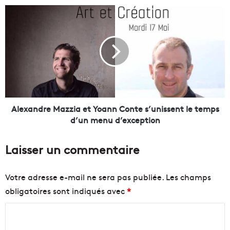
M
A
e
l
s
e
t
x
-
a
i
n
l
d
l
r
e
e
n
M
Alexandre Mazzia et Yoann Conte s’unissent le temps
o
a
d’un menu d’exception
u
z
v
z
Laisser un commentaire
e
i
a
a
u
e
Votre adresse e-mail ne sera pas publiée.
Les champs
p
t
obligatoires sont indiqués avec
*
h
Y
a
o
C
r
a
e
n
o