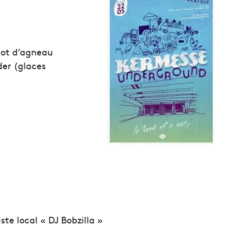
igot d’agneau
der (glaces
ste local « DJ Bobzilla »