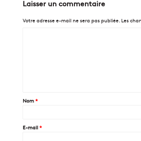
Laisser un commentaire
r
M
e
Votre adresse e-mail ne sera pas publiée.
Les cham
r
c
C
u
o
r
e
m
q
m
u
e
i
p
n
a
t
s
s
a
Nom
*
e
i
r
a
r
d
e
E-mail
*
e
*
v