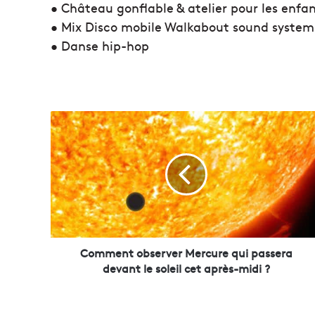
• Château gonflable & atelier pour les enfan
• Mix Disco mobile Walkabout sound system
• Danse hip-hop
C
o
m
m
e
n
t
o
b
s
Comment observer Mercure qui passera
e
devant le soleil cet après-midi ?
r
v
e