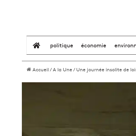
élément de menu
politique
économie
environ
Accueil
/
A la Une
/
Une journée insolite de lo