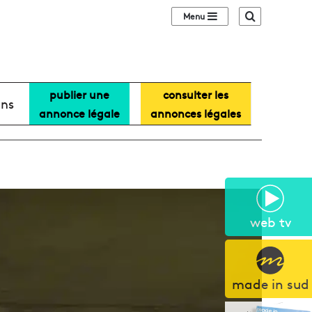
Sidebar (barre lat
Recherche
publier une
consulter les
ans
annonce légale
annonces légales
web tv
made in sud