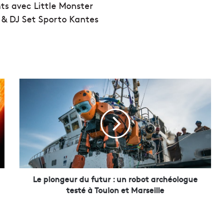
ts avec Little Monster
 & DJ Set Sporto Kantes
L
e
p
l
o
n
g
e
u
r
Le plongeur du futur : un robot archéologue
d
testé à Toulon et Marseille
u
f
u