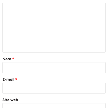
C
o
m
m
e
n
t
a
Nom
*
i
r
e
E-mail
*
*
Site web