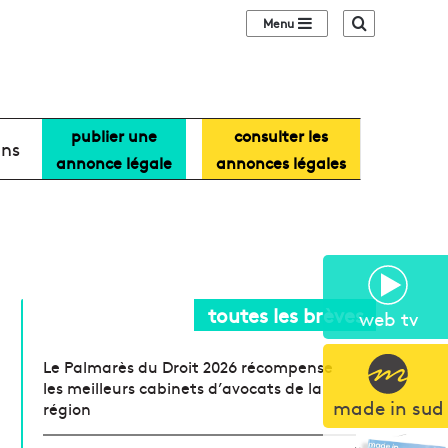
Sidebar (barre lat
Recherche
publier une
consulter les
ans
annonce légale
annonces légales
toutes les brèves
web tv
Le Palmarès du Droit 2026 récompense
les meilleurs cabinets d’avocats de la
made in sud
région