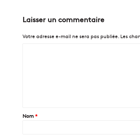
Laisser un commentaire
Votre adresse e-mail ne sera pas publiée.
Les cham
C
o
m
m
e
n
t
a
Nom
*
i
r