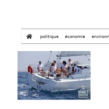
élément de menu
politique
économie
environ