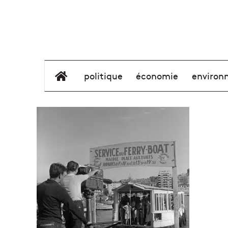
élément de menu
politique
économie
environ