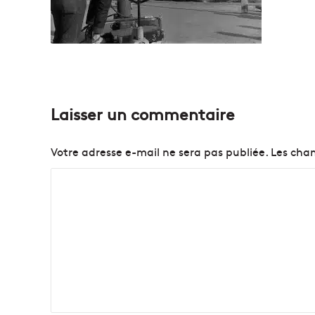
Laisser un commentaire
Votre adresse e-mail ne sera pas publiée.
Les cham
C
o
m
m
e
n
t