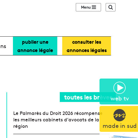
Sidebar (barre lat
Recherche
publier une
consulter les
ans
annonce légale
annonces légales
toutes les brèves
web tv
Le Palmarès du Droit 2026 récompense
les meilleurs cabinets d’avocats de la
made in sud
région