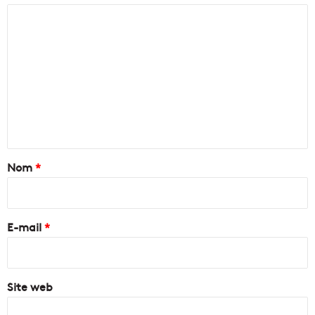
C
o
m
m
e
n
t
a
Nom
*
i
r
e
E-mail
*
*
Site web