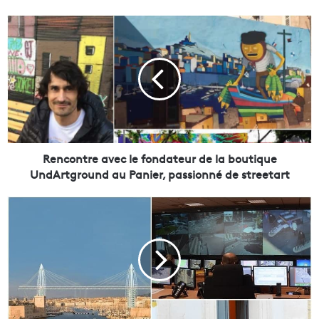
R
e
n
c
o
n
t
r
e
a
Rencontre avec le fondateur de la boutique
v
UndArtground au Panier, passionné de streetart
e
c
R
l
é
e
n
f
o
o
v
n
a
d
t
a
i