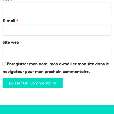
g
e
i
r
c
r
o
t
e
u
E-mail
*
i
n
o
*
d
n
a
e
u
Site web
t
P
p
a
o
n
n
i
t
Enregistrer mon nom, mon e-mail et mon site dans le
e
t
navigateur pour mon prochain commentaire.
r
r
,
a
p
n
a
s
s
b
s
o
i
r
o
d