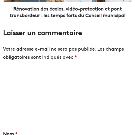
t
o
e
n
Rénovation des écoles, vidéo-protection et pont
u
d
transbordeur : les temps forts du Conseil municipal
r
e
d
s
Laisser un commentaire
e
é
l
c
a
o
Votre adresse e-mail ne sera pas publiée.
Les champs
b
l
obligatoires sont indiqués avec
*
o
e
u
s
C
t
,
i
v
o
q
i
m
u
d
m
e
é
U
o
e
n
-
n
d
p
A
r
t
r
o
a
Nom
*
t
t