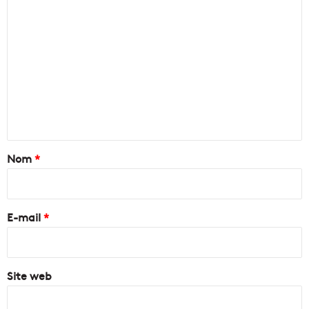
C
o
m
m
e
n
t
a
Nom
*
i
r
e
E-mail
*
*
Site web