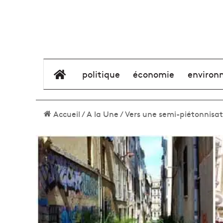
élément de menu
politique
économie
environ
Accueil
/
A la Une
/
Vers une semi-piétonnisati