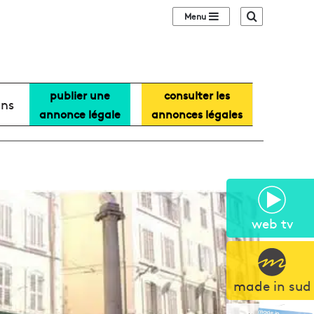
Sidebar (barre lat
Recherche
publier une
consulter les
ans
annonce légale
annonces légales
web tv
made in sud