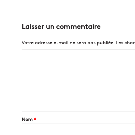
Laisser un commentaire
Votre adresse e-mail ne sera pas publiée.
Les cham
C
o
m
m
e
n
t
a
Nom
*
i