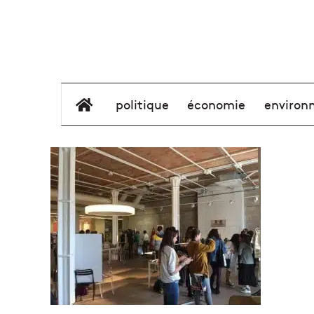
élément de menu
politique
économie
environ