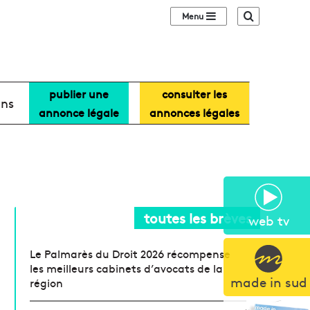
Sidebar (barre lat
Recherche
publier une
consulter les
ans
annonce légale
annonces légales
toutes les brèves
web tv
Le Palmarès du Droit 2026 récompense
les meilleurs cabinets d’avocats de la
made in sud
région