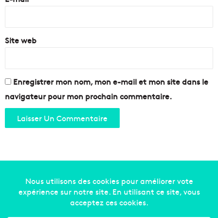
*
Site web
Enregistrer mon nom, mon e-mail et mon site dans le
navigateur pour mon prochain commentaire.
Copyright © 2014-2022
Made in Marseille
. Tous droits
réservés -
mentions légales
-
nous contacter
-
qui