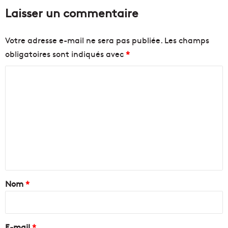
Laisser un commentaire
Votre adresse e-mail ne sera pas publiée.
Les champs
obligatoires sont indiqués avec
*
C
o
m
m
e
n
t
a
Nom
*
i
r
e
E-mail
*