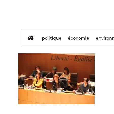
élément de menu
politique
économie
environ