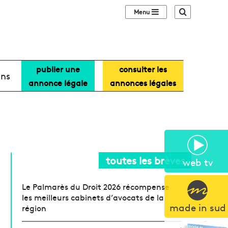
Sidebar (barre lat
Recherche
publier une
consulter les
ans
annonce légale
annonces légales
toutes les brèves
web tv
Le Palmarès du Droit 2026 récompense
les meilleurs cabinets d’avocats de la
made in sud
région