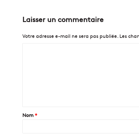
Laisser un commentaire
Votre adresse e-mail ne sera pas publiée.
Les cham
C
o
m
m
e
n
t
a
Nom
*
i
r