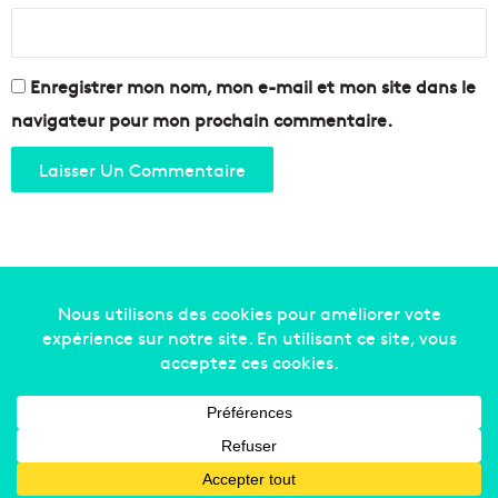
Enregistrer mon nom, mon e-mail et mon site dans le
navigateur pour mon prochain commentaire.
Copyright © 2014-2022
Made in Marseille
. Tous droits
réservés -
mentions légales
-
nous contacter
-
qui
sommes-nous
-
annonceurs
Facebook
X
Linkedin
YouTube
Instagram
RSS