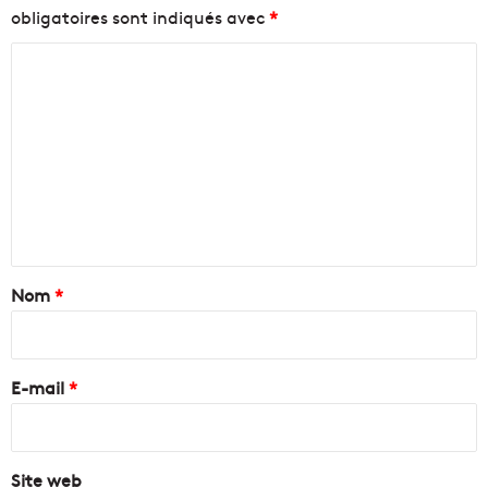
obligatoires sont indiqués avec
*
C
o
m
m
e
n
t
a
Nom
*
i
r
e
E-mail
*
*
Site web