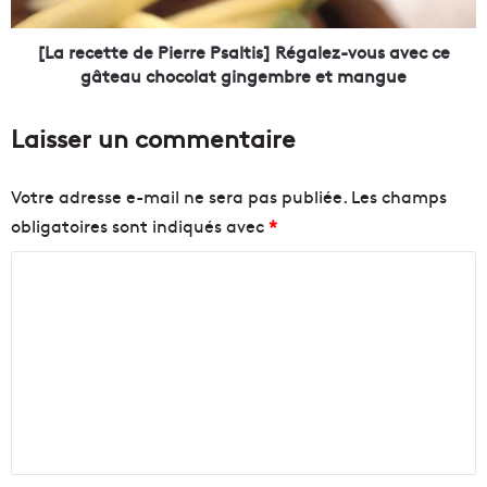
E
t
m
t
m
e
[La recette de Pierre Psaltis] Régalez-vous avec ce
a
d
gâteau chocolat gingembre et mangue
ü
e
s
P
Laisser un commentaire
o
i
u
e
v
r
Votre adresse e-mail ne sera pas publiée.
Les champs
r
r
obligatoires sont indiqués avec
*
e
e
s
P
C
e
s
s
a
o
p
l
m
o
t
m
r
i
t
s
e
e
]
n
s
R
à
é
t
M
g