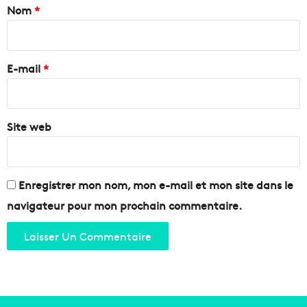
a
Nom
*
a
a
r
l
i
s
e
r
e
z
e
i
E-mail
*
-
l
v
*
l
o
e
u
Site web
s
!
a
v
e
c
Enregistrer mon nom, mon e-mail et mon site dans le
c
navigateur pour mon prochain commentaire.
e
g
â
t
e
a
u