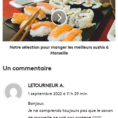
o
t
r
e
s
é
l
e
c
Notre sélection pour manger les meilleurs sushis à
t
Marseille
i
o
Un commentaire
n
p
o
LETOURNEUR A.
d
u
r
i
1 septembre 2022 à 11 h 29 min
m
t
a
Bonjour,
n
Je ne comprends toujours pas que le savon
g
:
de marseille ne soit pas protégé !!!!!!!