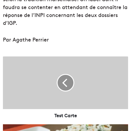
faudra se contenter en attendant de connaître la
réponse de l’INPI concernant les deux dossiers
d’IGP.
Par Agathe Perrier
T
e
s
t
C
a
r
t
e
Test Carte
N