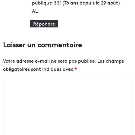
publique !!!!! (76 ans depuis le 29 aoüt)
a
AL
r
s
e
Répondre
i
l
l
Laisser un commentaire
e
Votre adresse e-mail ne sera pas publiée.
Les champs
obligatoires sont indiqués avec
*
C
o
m
m
e
n
t