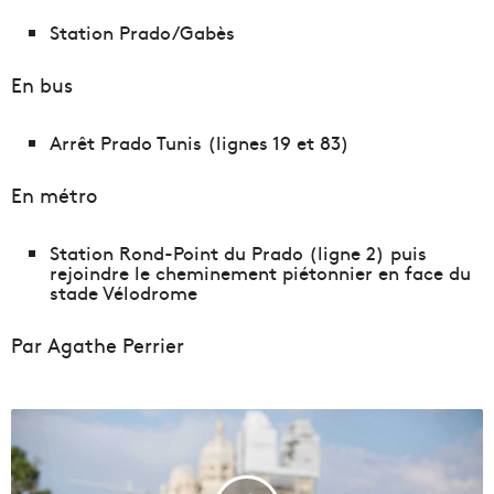
Station Prado/Gabès
En bus
Arrêt Prado Tunis (lignes 19 et 83)
En métro
Station Rond-Point du Prado (ligne 2) puis
rejoindre le cheminement piétonnier en face du
stade Vélodrome
Par Agathe Perrier
L
e
s
M