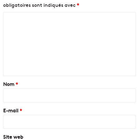
obligatoires sont indiqués avec
*
C
o
m
m
e
n
t
a
Nom
*
i
r
e
E-mail
*
*
Site web