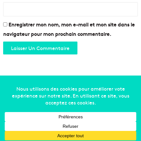
Enregistrer mon nom, mon e-mail et mon site dans le
navigateur pour mon prochain commentaire.
Copyright © 2014-2022
Made in Marseille
. Tous droits
réservés -
mentions légales
-
nous contacter
-
qui
sommes-nous
-
annonceurs
Facebook
X
Linkedin
YouTube
Instagram
RSS