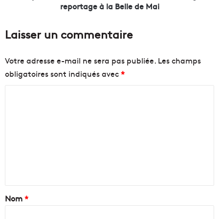
v
e
reportage à la Belle de Mai
i
n
s
t
Laisser un commentaire
u
d
e
i
l
s
Votre adresse e-mail ne sera pas publiée.
Les champs
l
t
obligatoires sont indiqués avec
*
e
r
e
i
C
t
b
j
u
o
e
e
m
u
d
m
x
e
v
s
e
i
t
n
d
a
é
b
t
o
l
a
Nom
*
e
e
n
t
i