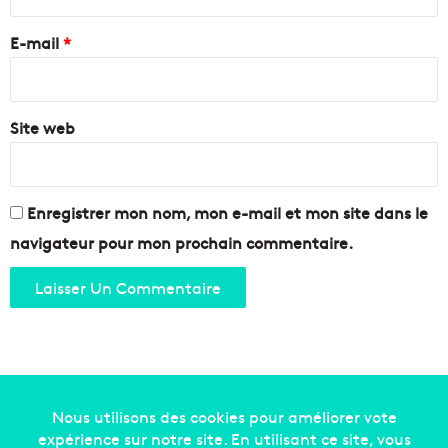
P
t
r
r
e
e
o
E-mail
*
s
v
a
*
e
u
n
x
c
Site web
c
e
o
?
l
l
è
Enregistrer mon nom, mon e-mail et mon site dans le
g
navigateur pour mon prochain commentaire.
e
s
,
r
e
p
o
r
t
Copyright © 2014-2022
Made in Marseille
. Tous droits
a