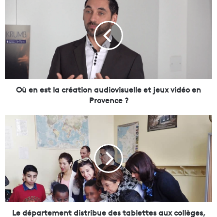
ù
e
n
e
s
t
l
a
c
Où en est la création audiovisuelle et jeux vidéo en
r
Provence ?
é
a
L
t
e
i
d
o
é
n
p
a
a
u
r
d
t
i
e
o
m
Le département distribue des tablettes aux collèges,