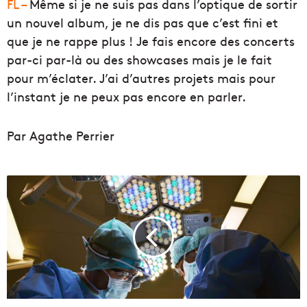
FL –
Même si je ne suis pas dans l’optique de sortir
un nouvel album, je ne dis pas que c’est fini et
que je ne rappe plus ! Je fais encore des concerts
par-ci par-là ou des showcases mais je le fait
pour m’éclater. J’ai d’autres projets mais pour
l’instant je ne peux pas encore en parler.
Par Agathe Perrier
U
n
e
é
q
u
i
p
e