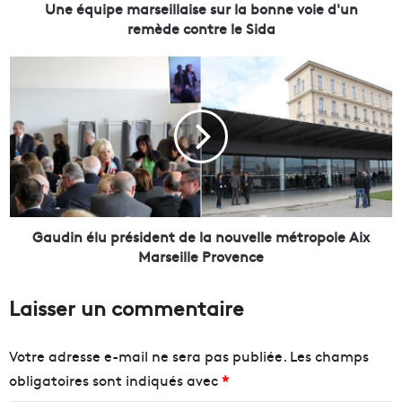
m
Une équipe marseillaise sur la bonne voie d'un
a
remède contre le Sida
r
s
G
e
a
i
u
l
d
l
i
a
n
i
é
s
l
e
u
s
p
Gaudin élu président de la nouvelle métropole Aix
u
r
Marseille Provence
r
é
l
s
Laisser un commentaire
a
i
b
d
o
e
Votre adresse e-mail ne sera pas publiée.
Les champs
n
n
obligatoires sont indiqués avec
*
n
t