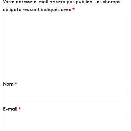
Votre adresse e-mail ne sera pas publiée.
Les champs
obligatoires sont indiqués avec
*
C
o
m
m
e
n
t
a
Nom
*
i
r
e
E-mail
*
*