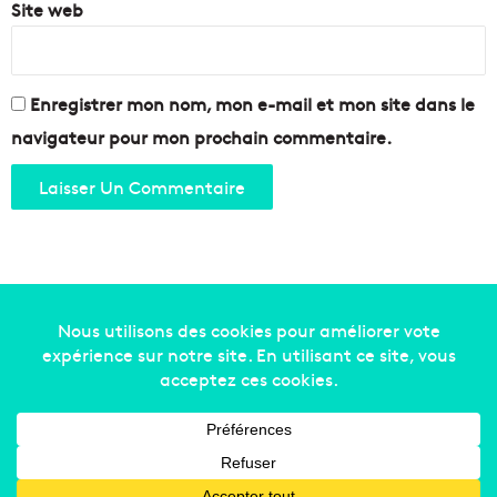
Site web
Enregistrer mon nom, mon e-mail et mon site dans le
navigateur pour mon prochain commentaire.
Copyright © 2014-2022
Made in Marseille
. Tous droits
réservés -
mentions légales
-
nous contacter
-
qui
sommes-nous
-
annonceurs
Facebook
X
Linkedin
YouTube
Instagram
RSS