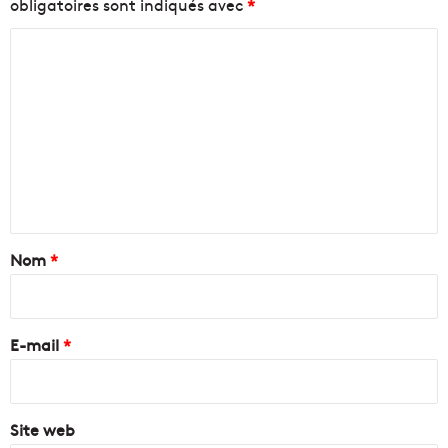
obligatoires sont indiqués avec
*
C
o
m
m
e
n
t
a
Nom
*
i
r
e
E-mail
*
*
Site web