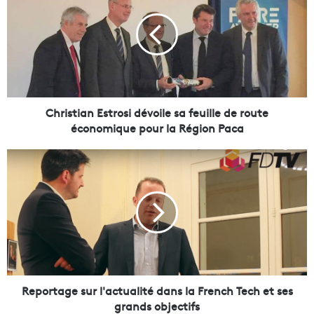
r
i
s
t
i
a
n
E
Christian Estrosi dévoile sa feuille de route
s
économique pour la Région Paca
t
r
R
o
e
s
p
i
o
d
r
é
t
v
a
o
g
i
e
l
s
Reportage sur l'actualité dans la French Tech et ses
e
u
grands objectifs