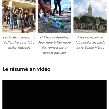
Les lycéens passent à
[1 Piece of Rubbish]
Allez venez, on va
l’offensive pour faire
Pour faire briller notre
faire briller les pieds
briller Marseille
ville, ramassons un
de la Bonne Mère !
déchet par jour
Le résumé en vidéo