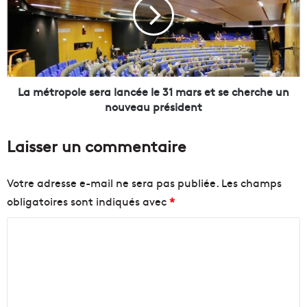
i
é
e
t
r
r
s
o
n
p
o
o
r
l
La métropole sera lancée le 31 mars et se cherche un
d
e
nouveau président
,
s
l
e
Laisser un commentaire
o
r
i
a
n
l
Votre adresse e-mail ne sera pas publiée.
Les champs
d
a
obligatoires sont indiqués avec
*
e
n
s
c
C
s
é
e
e
o
n
l
m
t
e
m
i
3
e
1