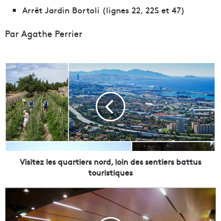
Arrêt Jardin Bortoli (lignes 22, 22S et 47)
Par Agathe Perrier
V
i
s
i
t
e
z
l
e
s
Visitez les quartiers nord, loin des sentiers battus
q
touristiques
u
a
L
r
a
t
m