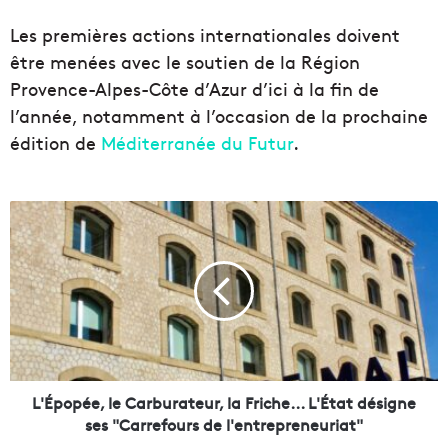
Les premières actions internationales doivent
être menées avec le soutien de la Région
Provence-Alpes-Côte d’Azur d’ici à la fin de
l’année, notamment à l’occasion de la prochaine
édition de
Méditerranée du Futur
.
L
'
É
p
o
p
é
e
,
l
L'Épopée, le Carburateur, la Friche... L'État désigne
e
ses "Carrefours de l'entrepreneuriat"
C