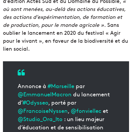
d’édition Actes Sud et du Domaine du Possible,
«
où sont menées, au-delà des actions éducatives,
des actions d’expérimentation, de formation et
de production, pour le monde agricole ».
Sans
oublier le lancement en 2020 du festival « Agir
pour le vivant », en faveur de la biodiversité et du
lien social.
Annonce à
#Marseille
par
@EmmanuelMacron
du lancement
d’
#Odysseo
, porté par
@FrancoiseNyssen
,
@fonviellec
et
@Studio_Ora_Ito
: un lieu majeur
d’éducation et de sensibilisation