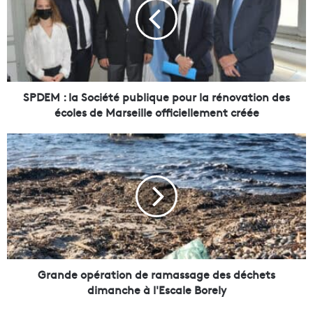
E
M
:
l
a
S
o
SPDEM : la Société publique pour la rénovation des
c
écoles de Marseille officiellement créée
i
é
G
t
r
é
a
p
n
u
d
b
e
l
o
i
p
q
é
u
r
Grande opération de ramassage des déchets
e
a
dimanche à l'Escale Borely
p
t