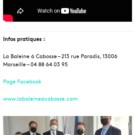
Infos pratiques :
La Baleine à Cabosse – 213 rue Paradis, 13006
Marseille – 04 88 64 03 95
Page Facebook
www.labaleineacabosse.com
S
P
D