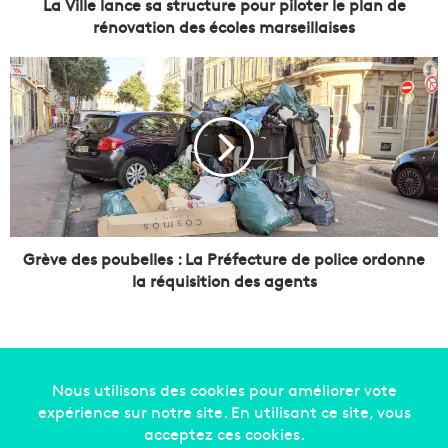
n
La Ville lance sa structure pour piloter le plan de
c
rénovation des écoles marseillaises
e
s
G
a
r
s
è
t
v
r
e
u
d
c
e
t
s
u
p
r
o
Grève des poubelles : La Préfecture de police ordonne
e
u
la réquisition des agents
p
b
o
e
u
l
r
l
p
e
i
s
Copyright © 2014-2022
Made in Marseille
. Tous droits
l
:
réservés -
mentions légales
-
nous contacter
-
qui
o
L