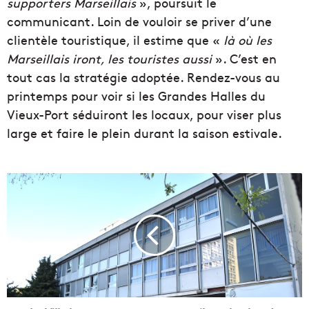
supporters Marseillais
», poursuit le
communicant. Loin de vouloir se priver d’une
clientèle touristique, il estime que «
là où les
Marseillais iront, les touristes aussi
». C’est en
tout cas la stratégie adoptée. Rendez-vous au
printemps pour voir si les Grandes Halles du
Vieux-Port séduiront les locaux, pour viser plus
large et faire le plein durant la saison estivale.
L
a
V
i
l
l
e
l
a