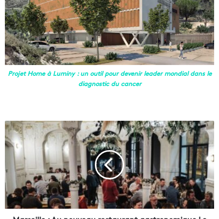
Projet Home à Luminy : un outil pour devenir leader mondial dans le
diagnostic du cancer
M
a
r
s
e
i
l
l
e
: