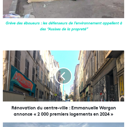
Grève des éboueurs : les défenseurs de l’environnement appellent à
des “Assises de la propreté”
R
é
n
o
v
a
t
i
o
n
Rénovation du centre-ville : Emmanuelle Wargon
d
annonce « 2 000 premiers logements en 2024 »
u
c
5