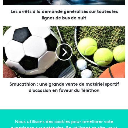
s
à
Les arrêts à la demande généralisés sur toutes les
l
lignes de bus de nuit
a
d
S
e
m
m
u
a
c
n
a
d
t
e
h
g
l
é
o
n
n
Smucathlon : une grande vente de matériel sportif
é
:
d'occasion en faveur du Téléthon
r
u
a
n
l
e
i
g
s
r
é
a
Copyright © 2014-2022
Made in Marseille
. Tous droits